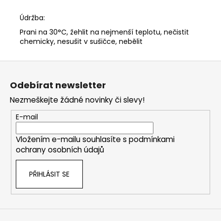
Údržba:
Prani na 30°C, žehlit na nejmenší teplotu, nečistit
chemicky, nesušit v sušičce, nebělit
Z
á
Odebírat newsletter
p
Nezmeškejte žádné novinky či slevy!
a
t
E-mail
í
Vložením e-mailu souhlasíte s
podmínkami
ochrany osobních údajů
PŘIHLÁSIT SE