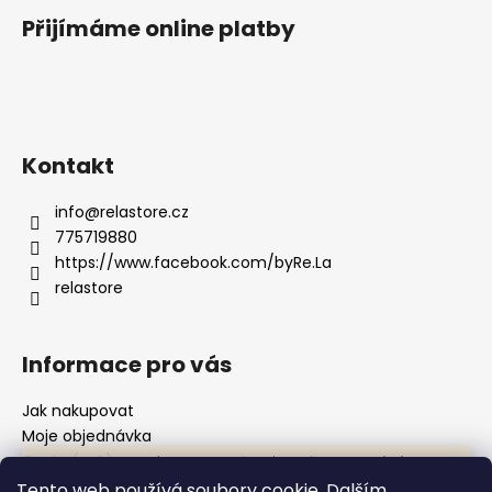
Přijímáme online platby
Kontakt
info
@
relastore.cz
775719880
https://www.facebook.com/byRe.La
relastore
Informace pro vás
Jak nakupovat
Moje objednávka
O nás (mě)
Upravujeme pro vás e-shop! Některé položky nemusí být
dočasně viditelné. Děkujeme za pochopení. Trhy v červnu *
Kontakt
Tento web používá soubory cookie. Dalším