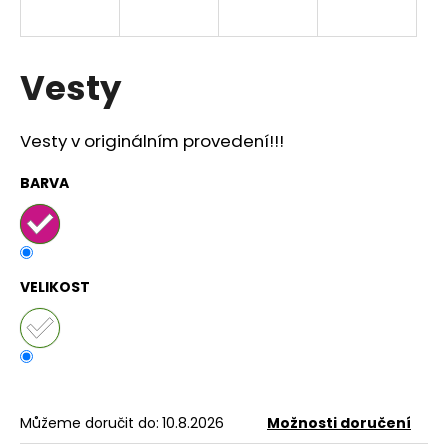
a
j
í
Vesty
t
?
Vesty v originálním provedení!!!
BARVA
HLEDAT
VELIKOST
D
o
p
o
r
Můžeme doručit do:
10.8.2026
Možnosti doručení
u