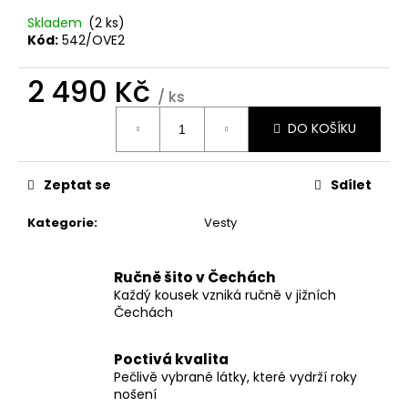
č
u
Skladem
(2 ks)
j
Kód:
542/OVE2
e
m
2 490 Kč
/ ks
e
Měrná
DO KOŠÍKU
cena:
ČELENKA
Z
Zeptat se
Sdílet
FUNKČNÍHO
MATERIÁLU
Kategorie
:
Vesty
250
Kč
Ručně šito v Čechách
Každý kousek vzniká ručně v jižních
Čechách
Poctivá kvalita
Pečlivě vybrané látky, které vydrží roky
nošení