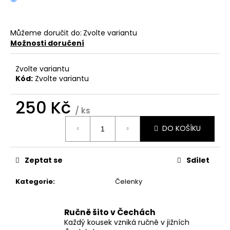
č
u
j
Můžeme doručit do:
Zvolte variantu
e
Možnosti doručení
m
e
Zvolte variantu
Kód:
Zvolte variantu
LEGÍNY
ZATEPLENÉ
250 Kč
/ ks
1
290
Měrná
Kč
DO KOŠÍKU
cena:
Zeptat se
Sdílet
Kategorie
:
Čelenky
Ručně šito v Čechách
Každý kousek vzniká ručně v jižních