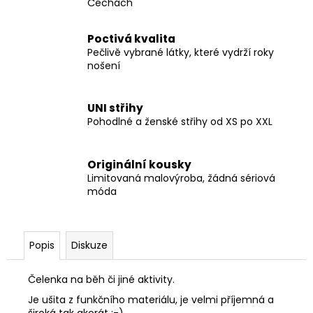
Čechách
Poctivá kvalita
Pečlivě vybrané látky, které vydrží roky
nošení
UNI střihy
Pohodlné a ženské střihy od XS po XXL
Originální kousky
Limitovaná malovýroba, žádná sériová
móda
Popis
Diskuze
Čelenka na běh či jiné aktivity.
Je ušita z funkčního materiálu, je velmi příjemná a
široká tak akorát :-)