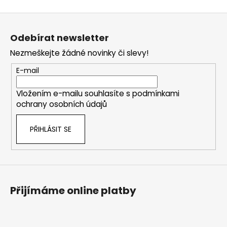
Z
á
Odebírat newsletter
p
Nezmeškejte žádné novinky či slevy!
a
t
E-mail
í
Vložením e-mailu souhlasíte s
podmínkami
ochrany osobních údajů
PŘIHLÁSIT SE
Přijímáme online platby