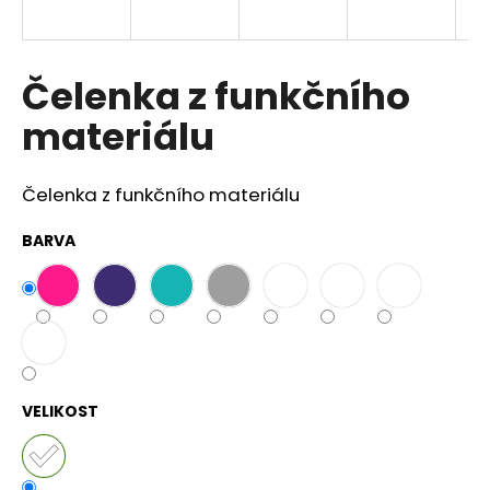
a
j
í
Čelenka z funkčního
t
materiálu
?
Čelenka z funkčního materiálu
BARVA
HLEDAT
D
o
p
VELIKOST
o
r
u