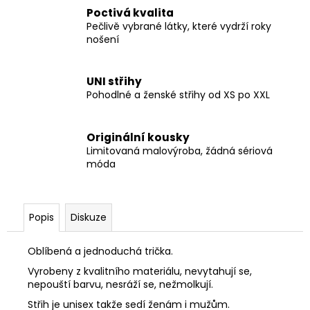
Poctivá kvalita
Pečlivě vybrané látky, které vydrží roky
nošení
UNI střihy
Pohodlné a ženské střihy od XS po XXL
Originální kousky
Limitovaná malovýroba, žádná sériová
móda
Popis
Diskuze
Oblíbená a jednoduchá trička.
Vyrobeny z kvalitního materiálu, nevytahují se,
nepouští barvu, nesráží se, nežmolkují.
Střih je unisex takže sedí ženám i mužům.