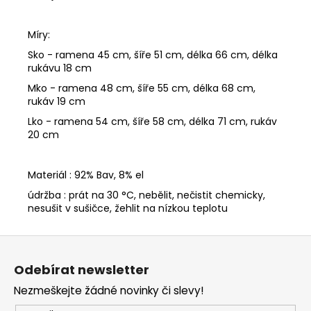
Míry:
Sko - ramena 45 cm, šíře 51 cm, délka 66 cm, délka
rukávu 18 cm
Mko - ramena 48 cm, šíře 55 cm, délka 68 cm,
rukáv 19 cm
Lko - ramena 54 cm, šíře 58 cm, délka 71 cm, rukáv
20 cm
Materiál : 92% Bav, 8% el
údržba : prát na 30 °C, nebělit, nečistit chemicky,
nesušit v sušičce, žehlit na nízkou teplotu
Z
á
Odebírat newsletter
p
Nezmeškejte žádné novinky či slevy!
a