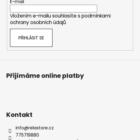
t
E-mail
í
Vložením e-mailu souhlasíte s
podmínkami
ochrany osobních údajů
PŘIHLÁSIT SE
Přijímáme online platby
Kontakt
info
@
relastore.cz
775719880