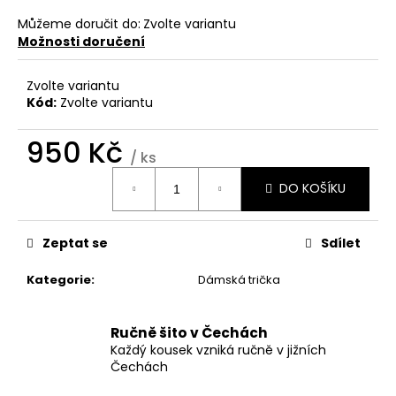
č
u
Můžeme doručit do:
Zvolte variantu
j
Možnosti doručení
e
m
Zvolte variantu
e
Kód:
Zvolte variantu
950 Kč
ČELENKA
/ ks
Z
Měrná
FUNKČNÍHO
DO KOŠÍKU
cena:
MATERIÁLU
250
Kč
Zeptat se
Sdílet
Kategorie
:
Dámská trička
Ručně šito v Čechách
Každý kousek vzniká ručně v jižních
Čechách