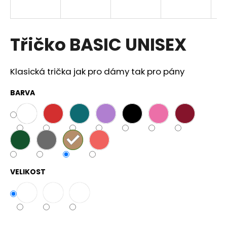
a
j
í
Třičko BASIC UNISEX
t
?
Klasická trička jak pro dámy tak pro pány
BARVA
HLEDAT
D
o
VELIKOST
p
o
r
u