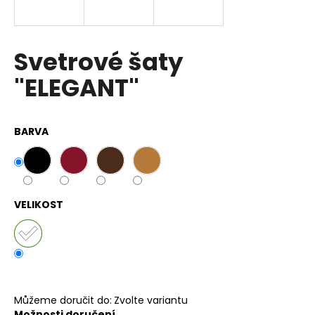
a
j
í
Svetrové šaty
t
"ELEGANT"
?
BARVA
HLEDAT
VELIKOST
D
o
p
o
r
u
Můžeme doručit do:
Zvolte variantu
Možnosti doručení