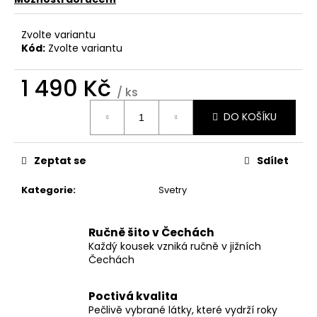
č
u
j
Zvolte variantu
e
Kód:
Zvolte variantu
m
e
1 490 Kč
/ ks
Měrná
DO KOŠÍKU
cena:
ČELENKA
Z
FUNKČNÍHO
MATERIÁLU
Zeptat se
Sdílet
250
Kč
Kategorie
:
Svetry
Ručně šito v Čechách
Každý kousek vzniká ručně v jižních
Čechách
Poctivá kvalita
Pečlivě vybrané látky, které vydrží roky