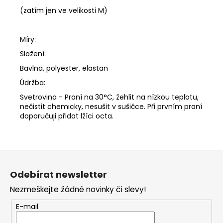
(zatím jen ve velikosti M)
Míry:
Složení:
Bavlna, polyester, elastan
Údržba:
Svetrovina - Praní na 30°C, žehlit na nízkou teplotu,
nečistit chemicky, nesušit v sušičce. Při prvním praní
doporučuji přidat lžíci octa.
Z
á
Odebírat newsletter
p
Nezmeškejte žádné novinky či slevy!
a
t
E-mail
í