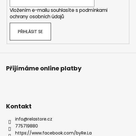
í
Vložením e-mailu souhlasíte s
podmínkami
ochrany osobních údajů
PŘIHLÁSIT SE
Přijímáme online platby
Kontakt
info
@
relastore.cz
775719880
https://www.facebook.com/byRe.La