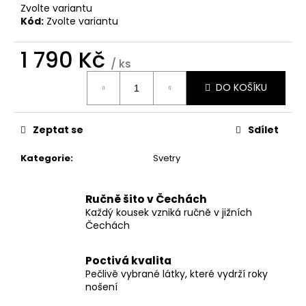
č
Zvolte variantu
u
Kód:
Zvolte variantu
j
e
1 790 Kč
m
/ ks
e
Měrná
DO KOŠÍKU
cena:
ŠATY
DLOUHÉ
Zeptat se
Sdílet
ZA
KRK
Kategorie
:
Svetry
1
790
Kč
Ručně šito v Čechách
Každý kousek vzniká ručně v jižních
Čechách
Poctivá kvalita
Pečlivě vybrané látky, které vydrží roky
nošení