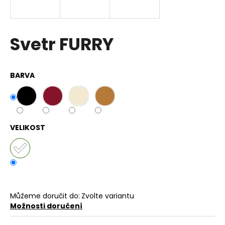
a
j
í
Svetr FURRY
t
?
BARVA
HLEDAT
VELIKOST
D
o
p
o
Můžeme doručit do:
Zvolte variantu
r
Možnosti doručení
u