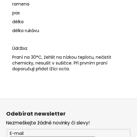
ramena
pas
délka
délka rukávu
Údržba:
Praní na 30°C, žehlit na nízkou teplotu, nečistit
chemicky, nesušit v sušičce. Při prvním praní
doporučuji přidat lžíci octa.
Z
á
Odebírat newsletter
p
Nezmeškejte žádné novinky či slevy!
a
t
E-mail