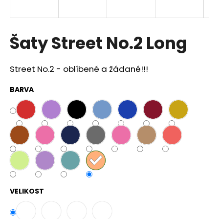
a
j
í
Šaty Street No.2 Long
t
?
Street No.2 - oblíbené a žádané!!!
BARVA
HLEDAT
D
o
p
o
VELIKOST
r
u