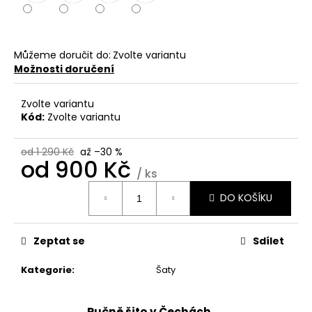
č
u
j
e
Můžeme doručit do:
Zvolte variantu
m
Možnosti doručení
e
Zvolte variantu
Kód:
Zvolte variantu
ŠATY
DLOUHÉ
ZA
od 1 290 Kč
až –30 %
KRK
od
900 Kč
/ ks
1
790
Měrná
Kč
DO KOŠÍKU
cena:
Zeptat se
Sdílet
Kategorie
:
Šaty
Ručně šito v Čechách