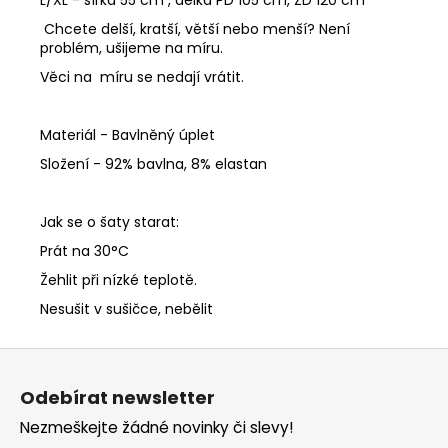
Chcete delší, kratší, větší nebo menší? Není
problém, ušijeme na míru.
Věci na míru se nedají vrátit.
Materiál - Bavlněný úplet
Složení - 92% bavlna, 8% elastan
Jak se o šaty starat:
Prát na 30°C
Žehlit při nízké teplotě.
Nesušit v sušičce, nebělit
Z
á
Odebírat newsletter
p
Nezmeškejte žádné novinky či slevy!
a