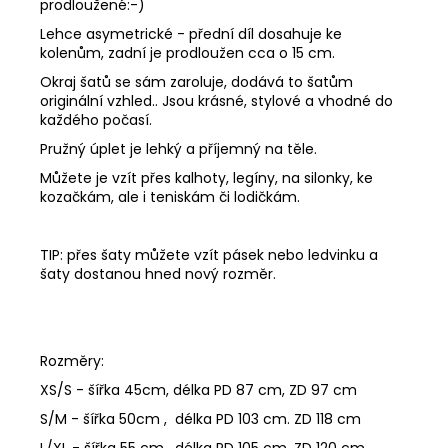
prodloužené:-)
Lehce asymetrické - přední díl dosahuje ke
kolenům, zadní je prodloužen cca o 15 cm.
Okraj šatů se sám zaroluje, dodává to šatům
originální vzhled.. Jsou krásné, stylové a vhodné do
každého počasí.
Pružný úplet je lehký a příjemný na těle.
Můžete je vzít přes kalhoty, legíny, na silonky, ke
kozačkám, ale i teniskám či lodičkám.
TIP: přes šaty můžete vzít pásek nebo ledvinku a
šaty dostanou hned nový rozměr.
Rozměry:
XS/S - šířka 45cm, délka PD 87 cm, ZD 97 cm
S/M - šířka 50cm , délka PD 103 cm. ZD 118 cm
L/XL - šířka 55 cm , délka PD 105 cm, ZD 120 cm