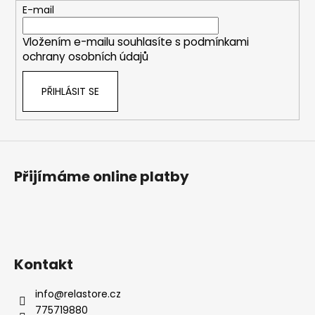
t
E-mail
í
Vložením e-mailu souhlasíte s
podmínkami
ochrany osobních údajů
PŘIHLÁSIT SE
Přijímáme online platby
Kontakt
info
@
relastore.cz
775719880