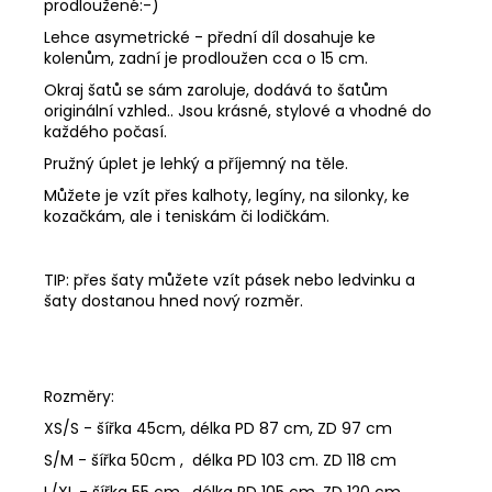
prodloužené:-)
Lehce asymetrické - přední díl dosahuje ke
kolenům, zadní je prodloužen cca o 15 cm.
Okraj šatů se sám zaroluje, dodává to šatům
originální vzhled.. Jsou krásné, stylové a vhodné do
každého počasí.
Pružný úplet je lehký a příjemný na těle.
Můžete je vzít přes kalhoty, legíny, na silonky, ke
kozačkám, ale i teniskám či lodičkám.
TIP: přes šaty můžete vzít pásek nebo ledvinku a
šaty dostanou hned nový rozměr.
Rozměry:
XS/S - šířka 45cm, délka PD 87 cm, ZD 97 cm
S/M - šířka 50cm , délka PD 103 cm. ZD 118 cm
L/XL - šířka 55 cm , délka PD 105 cm, ZD 120 cm