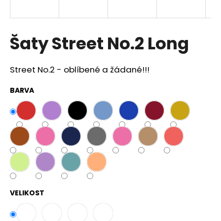
a
j
í
Šaty Street No.2 Long
t
?
Street No.2 - oblíbené a žádané!!!
BARVA
HLEDAT
D
o
p
o
VELIKOST
r
u