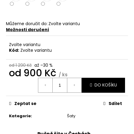
č
u
j
e
Můžeme doručit do:
Zvolte variantu
m
Možnosti doručení
e
Zvolte variantu
Kód:
Zvolte variantu
ŠORTKY
WIDE
790
od 1 290 Kč
až –30 %
od
900 Kč
Kč
/ ks
Měrná
DO KOŠÍKU
cena:
Zeptat se
Sdílet
Kategorie
:
Šaty
Ručně šito v Čechách