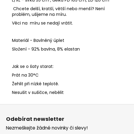
Chcete delší, kratší, větší nebo menší? Není
problém, ušijeme na míru.
Věci na míru se nedají vrátit.
Materiál - Bavlněný úplet
Složení - 92% bavlna, 8% elastan
Jak se o šaty starat:
Prát na 30°C
Žehlit při nízké teplotě.
Nesušit v sušičce, nebělit
Z
á
Odebírat newsletter
p
Nezmeškejte žádné novinky či slevy!
a