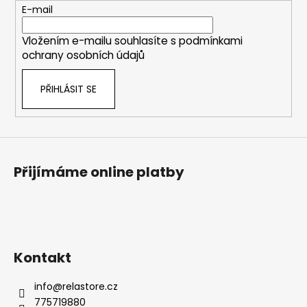
t
E-mail
í
Vložením e-mailu souhlasíte s
podmínkami
ochrany osobních údajů
PŘIHLÁSIT SE
Přijímáme online platby
Kontakt
info
@
relastore.cz
775719880