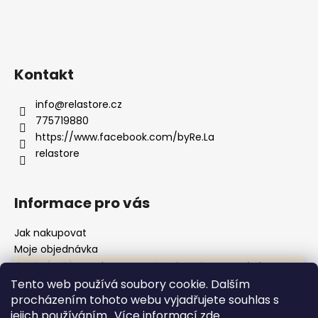
Kontakt
info
@
relastore.cz
775719880
https://www.facebook.com/byRe.La
relastore
Informace pro vás
Jak nakupovat
Moje objednávka
O nás (mě)
Upravujeme pro vás e-shop! Některé položky nemusí být
dočasně viditelné. Děkujeme za pochopení. Trhy v červnu *
Kontakt
Tento web používá soubory cookie. Dalším
27.–28. 6. – Třeboň, Mint Market Trhy v červenci * 11.–12. 7. –
Obchodní podmínky
procházením tohoto webu vyjadřujete souhlas s
Český Krumlov, Mint Market * 25. 7. – Bechyně, Keramické
Podmínky ochrany osobních údajů
jejich používáním.. Více informací
zde
.
trhy Trhy v srpnu * 1. 8. – Třeboň * 5.–6. 8. – Plzeň, Mint Market