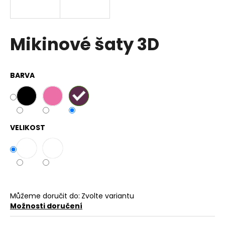
a
j
í
Mikinové šaty 3D
t
?
BARVA
HLEDAT
VELIKOST
D
o
p
o
Můžeme doručit do:
Zvolte variantu
r
Možnosti doručení
u