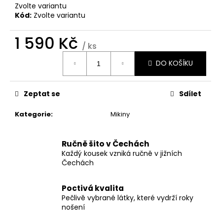
č
Zvolte variantu
u
Kód:
Zvolte variantu
j
e
1 590 Kč
m
/ ks
e
Měrná
DO KOŠÍKU
cena:
ČEPICE
HOMELESS
Zeptat se
Sdílet
DVOUVRSTVÉ
TEPLÉ
Kategorie
:
Mikiny
390
Kč
Ručně šito v Čechách
Každý kousek vzniká ručně v jižních
Čechách
Poctivá kvalita
Pečlivě vybrané látky, které vydrží roky
nošení