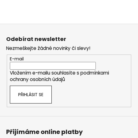
Z
á
Odebírat newsletter
p
Nezmeškejte žádné novinky či slevy!
a
t
E-mail
í
Vložením e-mailu souhlasíte s
podmínkami
ochrany osobních údajů
PŘIHLÁSIT SE
Přijímáme online platby