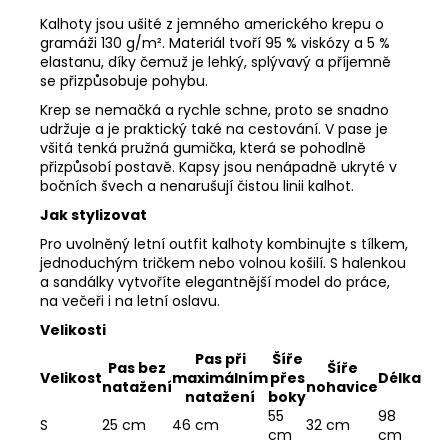
Kalhoty jsou ušité z jemného amerického krepu o
gramáži 130 g/m². Materiál tvoří 95 % viskózy a 5 %
elastanu, díky čemuž je lehký, splývavý a příjemně
se přizpůsobuje pohybu.
Krep se nemačká a rychle schne, proto se snadno
udržuje a je praktický také na cestování. V pase je
všitá tenká pružná gumička, která se pohodlně
přizpůsobí postavě. Kapsy jsou nenápadně ukryté v
bočních švech a nenarušují čistou linii kalhot.
Jak stylizovat
Pro uvolněný letní outfit kalhoty kombinujte s tílkem,
jednoduchým tričkem nebo volnou košilí. S halenkou
a sandálky vytvoříte elegantnější model do práce,
na večeři i na letní oslavu.
Velikosti
Pas při
Šíře
Pas bez
Šíře
Velikost
maximálním
přes
Délka
natažení
nohavice
natažení
boky
55
98
S
25 cm
46 cm
32 cm
cm
cm