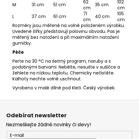
62
102
M
31 cm
51 cm
35 cm
cm
cm
71
105
L
37 cm
61 cm
40 cm
cm
cm
Rozměry jsou měřené na volně položeném výrobku.
Uvedené šířky představují polovinu obvodu. Pas je
měřený bez natažení a při maximálním natažení
gumičky.
Péče
Perte na 30 °C na šetrný program, naruby a s
podobnými barvami. Nebělte, nesušte v sušičce a
žehlete na nízkou teplotu. Chemicky nečistěte.
Kalhoty nechte volně uschnout.
Vyrobeno v malé dílně pod Kleti. Český výrobek.
Z
á
Odebírat newsletter
p
Nezmeškejte žádné novinky či slevy!
a
t
E-mail