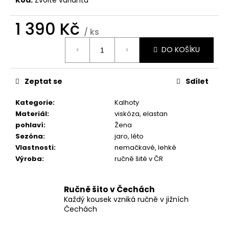
č
u
j
1 390 Kč
/ ks
e
Měrná
m
DO KOŠÍKU
cena:
e
Zeptat se
Sdílet
SUKNĚ
3D
Kategorie
:
Kalhoty
990
Materiál
:
viskóza, elastan
Kč
pohlaví
:
Žena
Sezóna
:
jaro, léto
Vlastnosti
:
nemačkavé, lehké
Výroba
:
ručně šité v ČR
Ručně šito v Čechách
Každý kousek vzniká ručně v jižních
Čechách