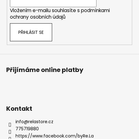
í
Vložením e-mailu souhlasíte s
podmínkami
ochrany osobních údajů
PŘIHLÁSIT SE
Přijímáme online platby
Kontakt
info
@
relastore.cz
775719880
https://www.facebook.com/byRe.La