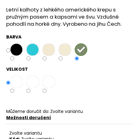
a
Letní kalhoty z lehkého amerického krepu s
j
pružným pasem a kapsami ve švu. Vzdušné
í
pohodlí na horké dny. Vyrobeno na jihu Čech.
t
BARVA
?
VELIKOST
HLEDAT
D
o
Můžeme doručit do:
Zvolte variantu
p
Možnosti doručení
o
r
u
Zvolte variantu
Kód:
Zvolte variantu